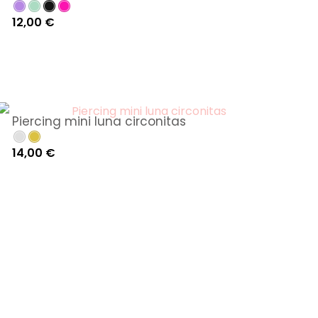
R
12,00
€
a
n
g
o
d
Piercing mini luna circonitas
e
p
14,00
€
r
e
c
i
o
s
:
d
e