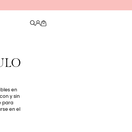
Cart
ULO
ibles en
con y sin
e para
rse en el