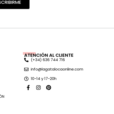
SCRIBIRME
ATENCIÓN AL CLIENTE
(+34) 636 744 716
info@lagatalocaonline.com
10-14 y 17-20h
F
I
P
a
n
i
c
s
n
ÓN
e
t
t
b
a
e
o
g
r