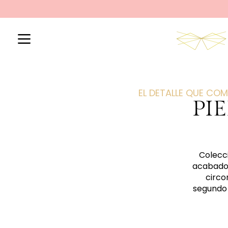
Ir
al
contenido
EL DETALLE QUE COM
PI
Colecci
acabado 
circo
segundo 