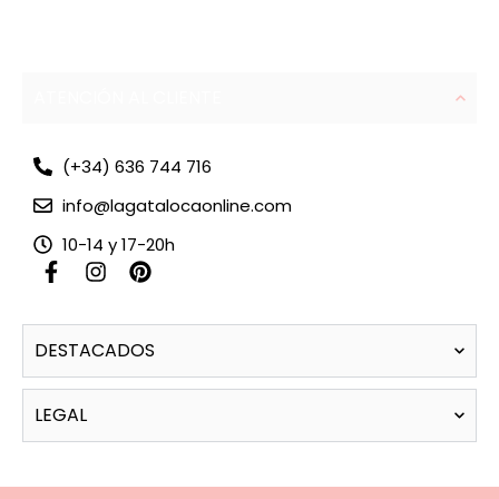
ATENCIÓN AL CLIENTE
(+34) 636 744 716
info@lagatalocaonline.com
10-14 y 17-20h
F
I
P
a
n
i
c
s
n
e
t
t
DESTACADOS
b
a
e
o
g
r
o
r
e
LEGAL
k
a
s
-
m
t
f