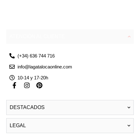
ATENCIÓN AL CLIENTE
(+34) 636 744 716
info@lagatalocaonline.com
10-14 y 17-20h
F
I
P
a
n
i
c
s
n
e
t
t
DESTACADOS
b
a
e
o
g
r
o
r
e
LEGAL
k
a
s
-
m
t
f