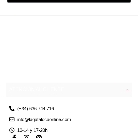
ATENCIÓN AL CLIENTE
(+34) 636 744 716
info@lagatalocaonline.com
10-14 y 17-20h
F
I
P