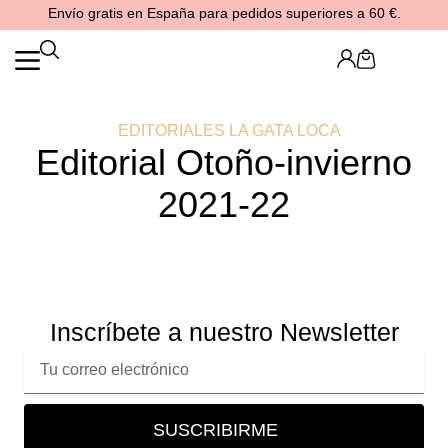
Ir
Envío gratis en España para pedidos superiores a 60 €.
al
contenido
Cart
EDITORIALES LA GATA LOCA
Editorial Otoño-invierno
2021-22
Inscríbete a nuestro Newsletter
Correo
electrónico
SUSCRIBIRME