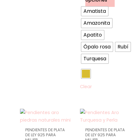
opciones
la
Amatista
página
de
Amazonita
producto
Apatito
Ópalo rosa
Rubí
Turquesa
Clear
Este
Este
producto
producto
tiene
tiene
PENDIENTES DE PLATA
PENDIENTES DE PLATA
múltiples
múltiples
DE LEY 925 PARA
DE LEY 925 PARA
MUJER
MUJER