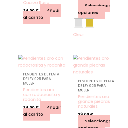
se
Cuarzo Rosa
Seleccionar
pueden
Añadir
24,00
€
opciones
elegir
al carrito
en
la
Clear
página
de
producto
Este
producto
tiene
PENDIENTES DE PLATA
múltiples
DE LEY 925 PARA
PENDIENTES DE PLATA
MUJER
variantes.
DE LEY 925 PARA
Pendientes aro
MUJER
Las
con rodocrosita y
Pendientes aro
opciones
rodonita
grande piedras
se
naturales
Añadir
24,00
€
pueden
al carrito
29,00
€
elegir
Seleccionar
en