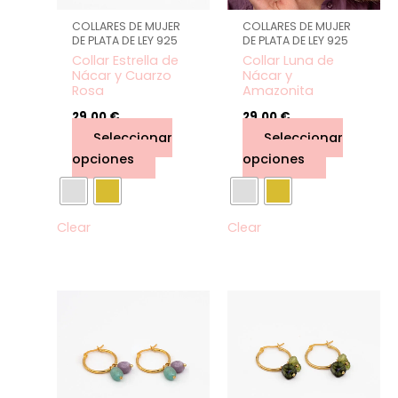
se
se
COLLARES DE MUJER
COLLARES DE MUJER
pueden
pueden
DE PLATA DE LEY 925
DE PLATA DE LEY 925
elegir
elegir
Collar Estrella de
Collar Luna de
Nácar y Cuarzo
Nácar y
en
en
Rosa
Amazonita
la
la
29,00
€
29,00
€
página
página
Seleccionar
Seleccionar
de
de
opciones
opciones
producto
producto
Clear
Clear