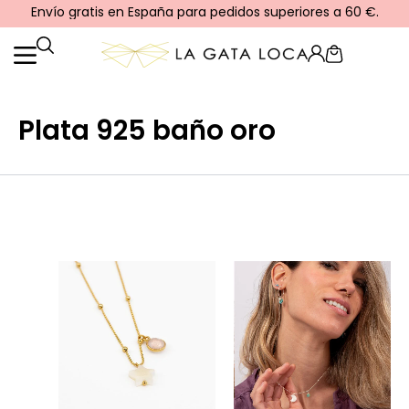
Ir
Envío gratis en España para pedidos superiores a 60 €.
al
contenido
Cart
Plata 925 baño oro
Este
Este
producto
producto
tiene
tiene
múltiples
múltiples
variantes.
variantes.
Las
Las
opciones
opciones