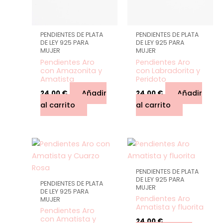
PENDIENTES DE PLATA
PENDIENTES DE PLATA
DE LEY 925 PARA
DE LEY 925 PARA
MUJER
MUJER
Pendientes Aro
Pendientes Aro
con Amazonita y
con Labradorita y
Amatista
Peridoto
Añadir
Añadir
24,00
€
24,00
€
al carrito
al carrito
Este
producto
tiene
PENDIENTES DE PLATA
múltiples
DE LEY 925 PARA
PENDIENTES DE PLATA
MUJER
variantes.
DE LEY 925 PARA
Pendientes Aro
MUJER
Las
Amatista y fluorita
Pendientes Aro
opciones
con Amatista y
24,00
€