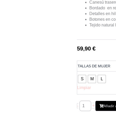
Canesú traser
Bordado en re
Detalles en hi
Botones en col
Tejido natural 
59,90
€
Blusa
TALLAS DE MUJER
Bordada
de
Manga
S
M
L
Abullonada
Limpiar
cantidad
+
-
Añadir a