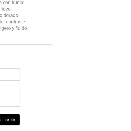
o con frunce
lieve
lo dorado
or contraste
ligero y fluido
l carrito