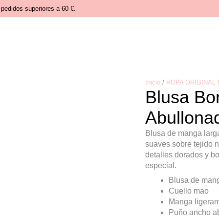
pedidos superiores a 60 €.
Inicio
/
ROPA ORIGINAL
Blusa Bo
Abullona
Blusa de manga larga
suaves sobre tejido n
detalles dorados y b
especial.
Blusa de mang
Cuello mao
Manga ligeram
Puño ancho a