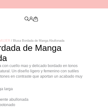
Descubre nuestra nueva colección de
PENDIENTES
Cart
 MUJER
/ Blusa Bordada de Manga Abullonada
rdada de Manga
da
 con cuello mao y delicado bordado en tonos
atural. Un diseño ligero y femenino con sutiles
otones en contraste que aportan un acabado muy
a larga
ente abullonada
botonado