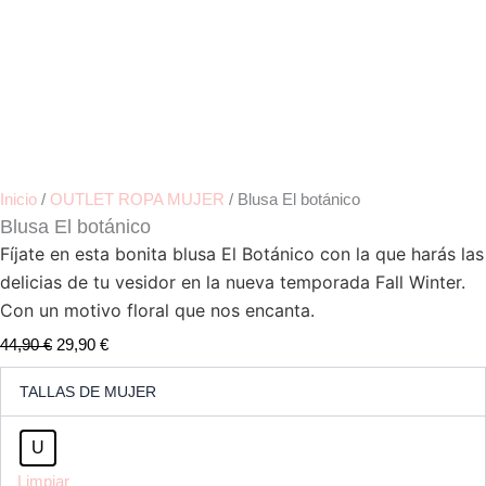
Inicio
/
OUTLET ROPA MUJER
/ Blusa El botánico
Blusa El botánico
Fíjate en esta bonita blusa El Botánico con la que harás las 
delicias de tu vesidor en la nueva temporada Fall Winter. 
Con un motivo floral que nos encanta.
44,90
€
29,90
€
Blusa
TALLAS DE MUJER
El
botánico
cantidad
U
Limpiar