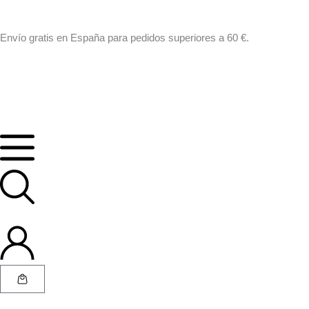
Ir
al
Envío gratis en España para pedidos superiores a 60 €.
contenido
Cart