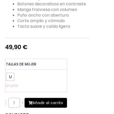
Botones decorativos en contraste
Manga francesa con volumen
Puño ancho con abertura
Corte amplio y cómodo
Tacto suave y caída ligera
49,90
€
Blusa
TALLAS DE MUJER
Estampada
Manga
Abullonada
U
cantidad
Limpiar
+
Añadir al carrito
-