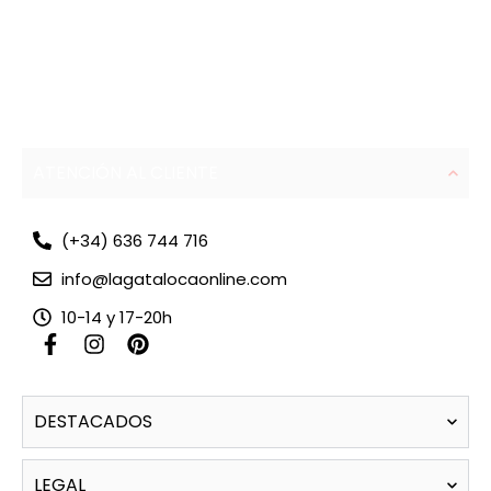
ATENCIÓN AL CLIENTE
(+34) 636 744 716
info@lagatalocaonline.com
10-14 y 17-20h
F
I
P
a
n
i
c
s
n
e
t
t
DESTACADOS
b
a
e
o
g
r
o
r
e
LEGAL
k
a
s