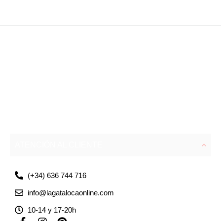
ATENCIÓN AL CLIENTE
(+34) 636 744 716
info@lagatalocaonline.com
10-14 y 17-20h
F
I
P