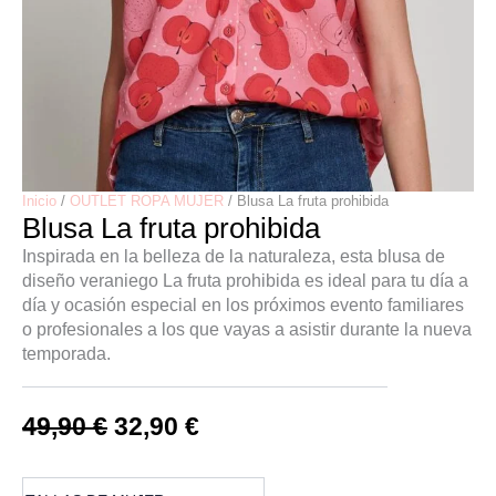
Inicio
/
OUTLET ROPA MUJER
/ Blusa La fruta prohibida
Blusa La fruta prohibida
Inspirada en la belleza de la naturaleza, esta blusa de
diseño veraniego La fruta prohibida es ideal para tu día a
día y ocasión especial en los próximos evento familiares
o profesionales a los que vayas a asistir durante la nueva
temporada.
49,90
€
32,90
€
Blusa