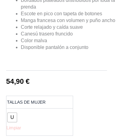
Bordados plateados distribuidos por toda la
prenda
Escote en pico con tapeta de botones
Manga francesa con volumen y puño ancho
Corte relajado y caída suave
Canesú trasero fruncido
Color malva
Disponible pantalón a conjunto
54,90
€
Blusa
TALLAS DE MUJER
Malva
Blusa
Estampado
U
Plata
Limpiar
cantidad