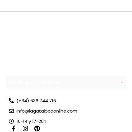
ATENCIÓN AL CLIENTE
(+34) 636 744 716
info@lagatalocaonline.com
10-14 y 17-20h
F
I
P