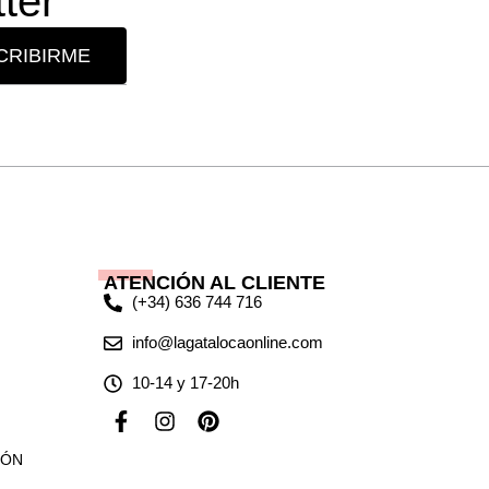
ter
CRIBIRME
ATENCIÓN AL CLIENTE
(+34) 636 744 716
info@lagatalocaonline.com
10-14 y 17-20h
F
I
P
a
n
i
c
s
n
IÓN
e
t
t