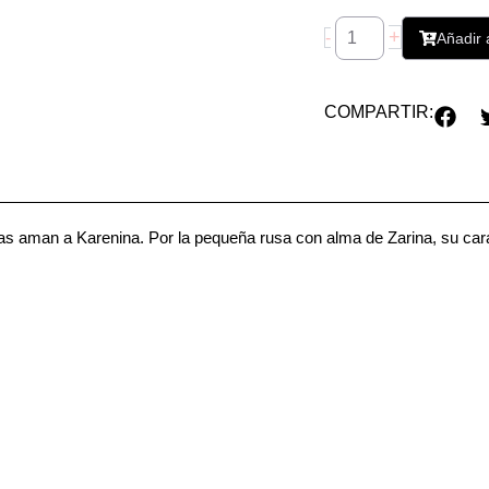
Karenina
+
-
Añadir a
cantidad
COMPARTIR:
ñas aman a Karenina. Por la pequeña rusa con alma de Zarina, su cara