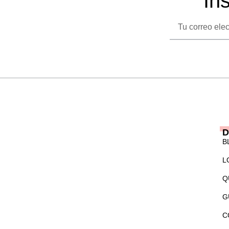
In
Correo
electrónico
D
B
L
Q
G
C