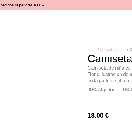
pedidos superiores a 60 €.
Inicio
/
Sin categorizar
/ C
Camiseta
Camiseta de niña ver
Tiene ilustración de m
en la parte de abajo.
90% Algodón – 10% 
18,00
€
Camiseta