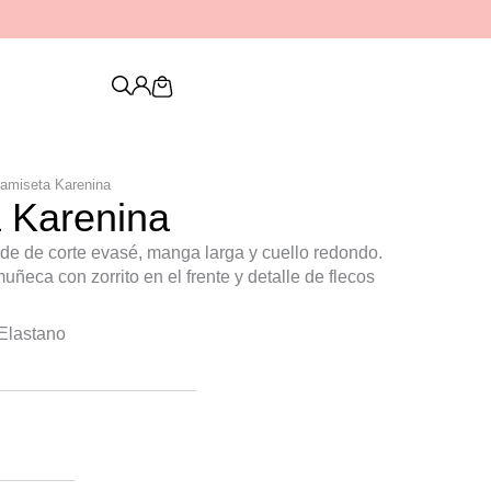
Descubre nuestra nueva colección de
PENDIENTES
Cart
amiseta Karenina
 Karenina
de de corte evasé, manga larga y cuello redondo.
uñeca con zorrito en el frente y detalle de flecos
Elastano