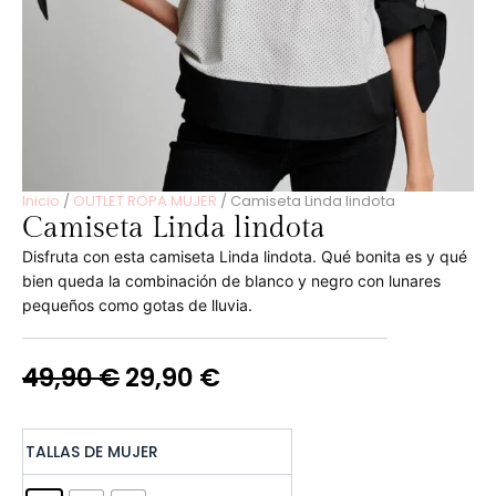
Inicio
/
OUTLET ROPA MUJER
/ Camiseta Linda lindota
Camiseta Linda lindota
Disfruta con esta camiseta Linda lindota. Qué bonita es y qué
bien queda la combinación de blanco y negro con lunares
pequeños como gotas de lluvia.
49,90
€
29,90
€
Camiseta
TALLAS DE MUJER
Linda
lindota