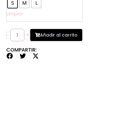
cantidad
S
M
L
Limpiar
+
Añadir al carrito
-
COMPARTIR: