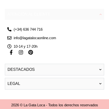
ATENCIÓN AL CLIENTE
(+34) 636 744 716
info@lagatalocaonline.com
10-14 y 17-20h
F
I
P
a
n
i
c
s
n
e
t
t
DESTACADOS
b
a
e
o
g
r
o
r
e
LEGAL
k
a
s
-
m
t
f
2026 © La Gata Loca - Todos los derechos reservados