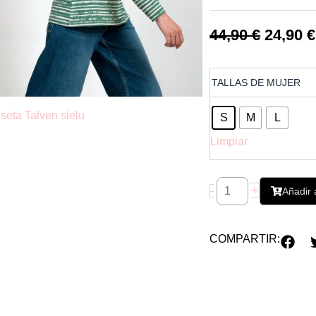
44,90
€
24,90
€
Camiseta
TALLAS DE MUJER
Talven
sielu
cantidad
S
M
L
Limpiar
+
-
Añadir a
COMPARTIR: