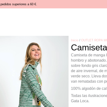
pedidos superiores a 60 €.
Inicio
/
OUTLET ROPA M
Camiseta 
Camiseta de manga lar
hombro y abotonado.
sobre fondo gris clar
de aire invernal, de 
verde seco. Lleva do
van rematadas con p
100% algodón de cal
Todas las ilustracio
Gata Loca.