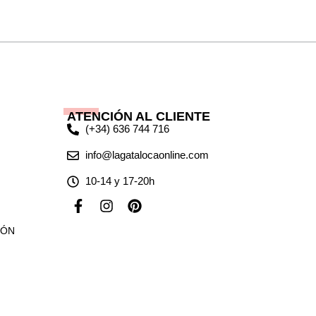
ATENCIÓN AL CLIENTE
(+34) 636 744 716
info@lagatalocaonline.com
10-14 y 17-20h
F
I
P
a
n
i
c
s
n
IÓN
e
t
t
b
a
e
o
g
r
o
r
e
k
a
s
-
m
t