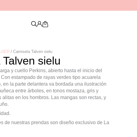
Descubre nuestra nueva colección de
PENDIENTES
Cart
UJER
/ Camiseta Talven sielu
Talven sielu
ga y cuello Perkins, abierto hasta el inicio del
 Con estampado de rayas verdes tipo acuarela
o, en la parte delantera va bordada una ilustración
muñeca entre árboles, en tonos mostaza, gris y
s alitas en los hombros. Las mangas son rectas, y
uño.
idad.
nes de nuestras prendas son diseño exclusivo de La