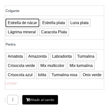
Collar
Colgante
Lia
mineral
oro
Estrella de nácar
Estrella plata
Luna plata
cantidad
Lágrima mineral
Caracola Plata
Piedra
Amatista
Amazonita
Labradorita
Turmalina
Crisocola verde
Mix multicolor
Mix turmalina
Crisocola azul
Iolita
Turmalina rosa
Onix verde
Limpiar
+
-
Añadir al carrito