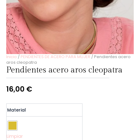
Inicio
/
PENDIENTES DE ACERO PARA MUJER
/ Pendientes acero
aros cleopatra
Pendientes acero aros cleopatra
16,00
€
Pendientes
Material
acero
aros
cleopatra
cantidad
Limpiar