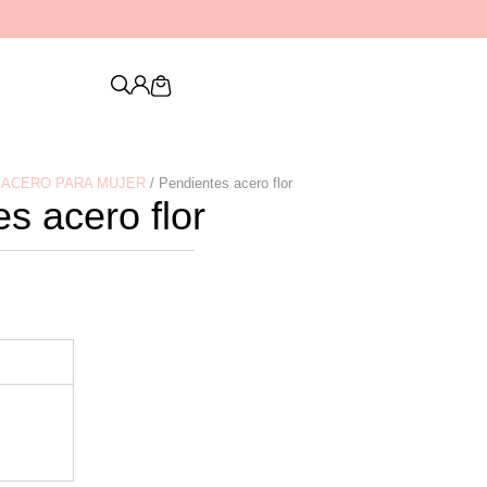
Descubre nuestra nueva colección de
PENDIENTES
Cart
 ACERO PARA MUJER
/ Pendientes acero flor
s acero flor