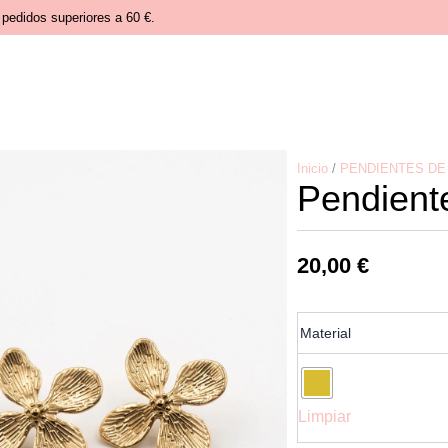
pedidos superiores a 60 €.
Inicio
/
PENDIENTES DE
Pendiente
20,00
€
Pendientes
Material
acero
flor
cantidad
Limpiar