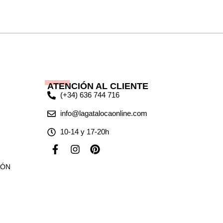
ATENCIÓN AL CLIENTE
(+34) 636 744 716
info@lagatalocaonline.com
10-14 y 17-20h
F
I
P
a
n
i
c
s
n
IÓN
e
t
t
b
a
e
o
g
r
o
r
e
k
a
s