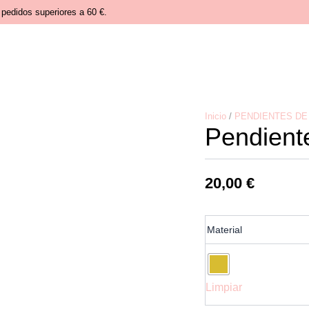
pedidos superiores a 60 €.
Inicio
/
PENDIENTES DE
Pendiente
20,00
€
Pendientes
Material
acero
lidia
cantidad
Limpiar