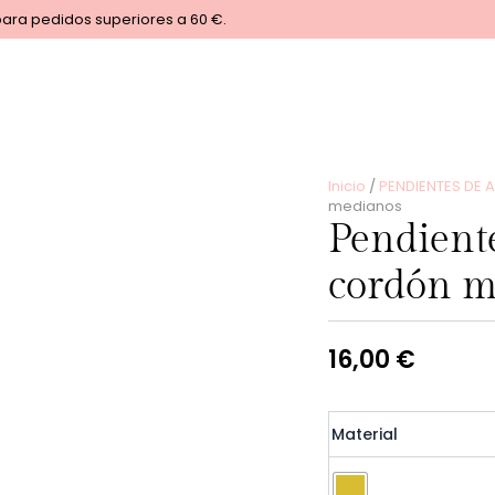
para pedidos superiores a 60 €.
Inicio
/
PENDIENTES DE 
medianos
Pendient
cordón m
16,00
€
Pendientes
Material
aro
avalados
cordón