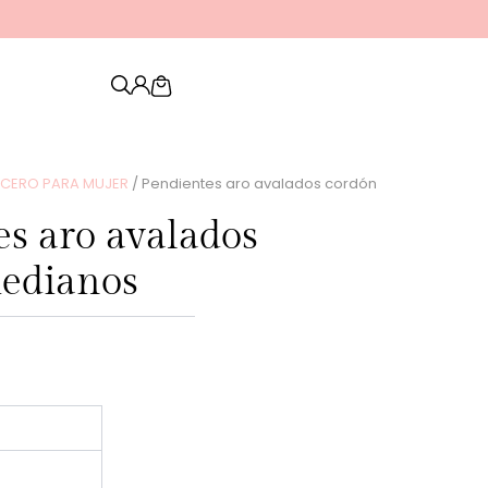
Descubre nuestra nueva colección de
PENDIEN
Cart
ACERO PARA MUJER
/ Pendientes aro avalados cordón
es aro avalados
edianos