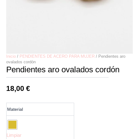
Inicio
/
PENDIENTES DE ACERO PARA MUJER
/ Pendientes aro
ovalados cordón
Pendientes aro ovalados cordón
18,00
€
Pendientes
Material
aro
ovalados
cordón
cantidad
Limpiar