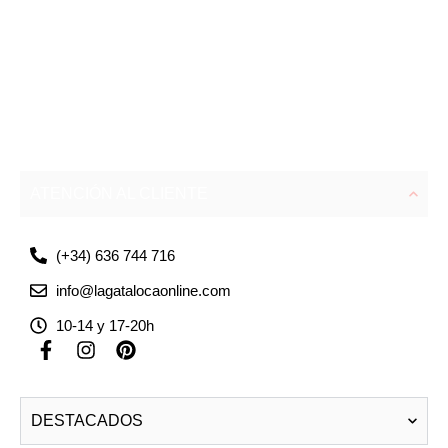
ATENCIÓN AL CLIENTE
(+34) 636 744 716
info@lagatalocaonline.com
10-14 y 17-20h
F
I
P
a
n
i
c
s
n
e
t
t
DESTACADOS
b
a
e
o
g
r