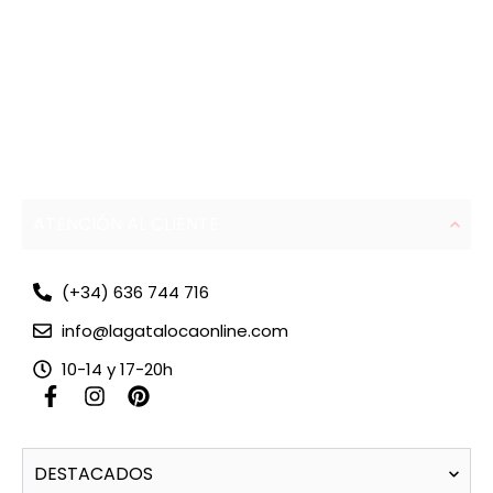
ATENCIÓN AL CLIENTE
(+34) 636 744 716
info@lagatalocaonline.com
10-14 y 17-20h
F
I
P
a
n
i
c
s
n
e
t
t
DESTACADOS
b
a
e