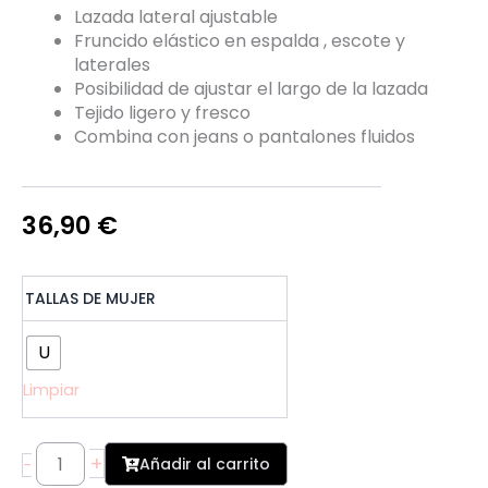
Lazada lateral ajustable
Fruncido elástico en espalda , escote y
laterales
Posibilidad de ajustar el largo de la lazada
Tejido ligero y fresco
Combina con jeans o pantalones fluidos
36,90
€
Top
TALLAS DE MUJER
Bandeau
Estampado
Étnico
U
Coral
Limpiar
cantidad
+
Añadir al carrito
-