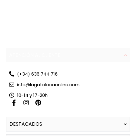
ATENCIÓN AL CLIENTE
(+34) 636 744 716
info@lagatalocaonline.com
10-14 y 17-20h
F
I
P
a
n
i
c
s
n
e
t
t
DESTACADOS
b
a
e
o
g
r