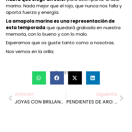
marino. Nada mejor que el rojo, que nunca nos falla y
aporta fuerza y energía.
La amapola marina es una representación de
esta temporada
que quedará grabada en nuestra
memoria, con lo bueno y con lo malo.
Esperamos que os guste tanto como a nosotras.
Nos vemos en la orilla.
Compartir:
Anterior
Siguiente
Prev
Nex
JOYAS CON BRILLANTES ARCOIRIS. UN DESTELLO FUGAZ DE COLOR
PENDIENTES DE ARO: FAVORECEDORES, VERSÁTILES Y ATEMPORALES