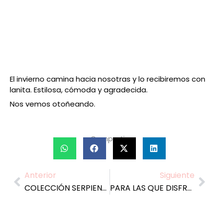
El invierno camina hacia nosotras y lo recibiremos con
lanita. Estilosa, cómoda y agradecida.
Nos vemos otoñeando.
Compartir:
Anterior
Siguiente
Prev
Nex
COLECCIÓN SERPIENTES: LAS MÁS SALVAJES DE NUESTRAS JOYAS
PARA LAS QUE DISFRUTAMOS CON UNA TARDE DE COMPRAS