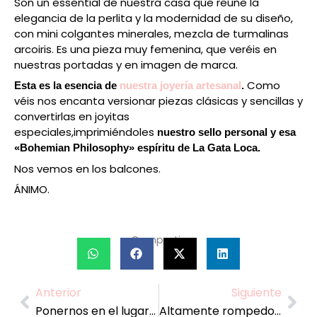
Son un essential de nuestra casa que reúne la
elegancia de la perlita y la modernidad de su diseño,
con mini colgantes minerales, mezcla de turmalinas
arcoiris. Es una pieza muy femenina, que veréis en
nuestras portadas y en imagen de marca.
Como
Esta es la esencia de
nuestra joyería artesanal
.
véis nos encanta versionar piezas clásicas y sencillas y
convertirlas en joyitas
especiales,imprimiéndoles
nuestro sello personal y esa
«Bohemian Philosophy» espíritu de La Gata Loca.
Nos vemos en los balcones.
ÁNIMO.
Compartir:
Anterior
Siguiente
Prev
Nex
Ponernos en el lugar del otro
Altamente rompedor, altamente clasico