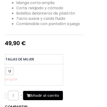
Manga corta amplia
Corte relajado y cómodo
Bolsillos delanteros de plastrón
Tacto suave y caída fluida
Combinable con pantalón a juego
49,90
€
Blusa
TALLAS DE MUJER
Estampada
Fluida
cantidad
U
Limpiar
+
Añadir al carrito
-
COMPARTIR: