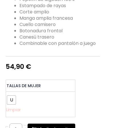
Estampado de rayas
Corte amplio
Manga amplia francesa
Cuello camisero
Botonadura frontal
Canesú trasero
Combinable con pantalón a juego
54,90
€
Camisa
TALLAS DE MUJER
Rayas
Salmón
cantidad
U
Limpiar