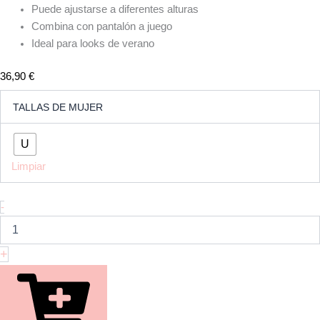
Puede ajustarse a diferentes alturas
Combina con pantalón a juego
Ideal para looks de verano
36,90
€
Top
TALLAS DE MUJER
Bandeau
Rayas
Salmón
U
cantidad
Limpiar
-
+