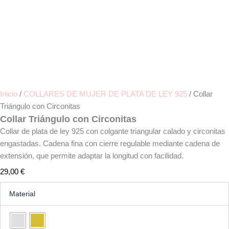
Inicio
/
COLLARES DE MUJER DE PLATA DE LEY 925
/ Collar
Triángulo con Circonitas
Collar Triángulo con Circonitas
Collar de plata de ley 925 con colgante triangular calado y circonitas
engastadas. Cadena fina con cierre regulable mediante cadena de
extensión, que permite adaptar la longitud con facilidad.
29,00
€
Collar
Material
Triángulo
con
Circonitas
cantidad