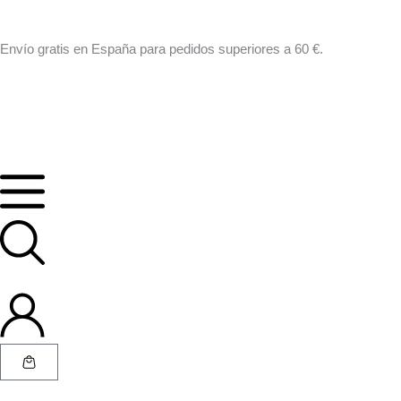
Ir
al
Envío gratis en España para pedidos superiores a 60 €.
contenido
Cart