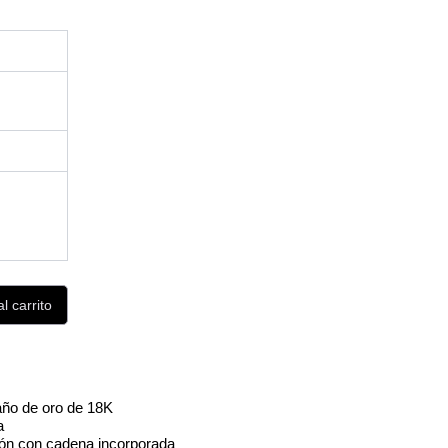
l carrito
año de oro de 18K
a
ión con cadena incorporada