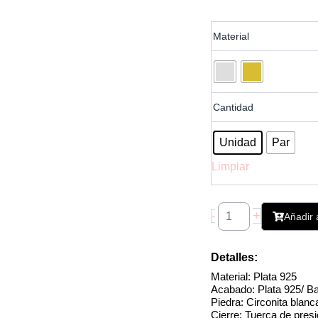
Pendiente
Material
Cadena
Circonita
Chatón
cantidad
Cantidad
Unidad
Par
Limpiar
+
-
Añadir a
Detalles:
Material: Plata 925
Acabado: Plata 925/ B
Piedra: Circonita blanc
Cierre: Tuerca de pres