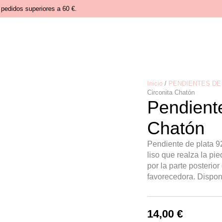
pedidos superiores a 60 €.
Inicio
/
PENDIENTES DE 
Circonita Chatón
Pendient
Chatón
Pendiente de plata 92
liso que realza la pi
por la parte posterio
favorecedora. Disponi
14,00
€