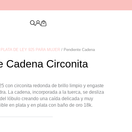
Descubre nuestra nueva colección de
PENDIENTES
Cart
PLATA DE LEY 925 PARA MUJER
/ Pendiente Cadena
e Cadena Circonita
5 con circonita redonda de brillo limpio y engaste
edra. La cadena, incorporada a la tuerca, se desliza
r del lóbulo creando una caída delicada y muy
ble en plata y en plata con baño de oro 18k.