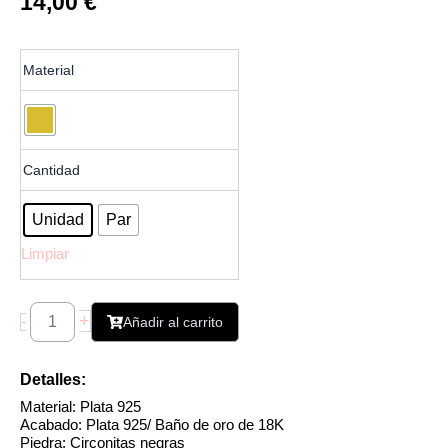
14,00
€
Pendiente
Material
de
Cadena
Luna
Circonitas
Negras
Cantidad
cantidad
Unidad
Par
Limpiar
+
-
Añadir al carrito
Detalles:
Material: Plata 925
Acabado: Plata 925/ Baño de oro de 18K
Piedra: Circonitas negras