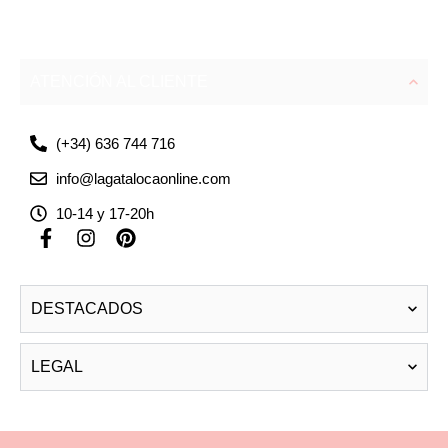
ATENCIÓN AL CLIENTE
(+34) 636 744 716
info@lagatalocaonline.com
10-14 y 17-20h
F
I
P
a
n
i
c
s
n
e
t
t
DESTACADOS
b
a
e
o
g
r
o
r
e
LEGAL
k
a
s
-
m
t
f