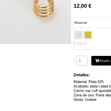
12,00
€
Pendiente
Material
Ear
Cuff
4
Aros
Limpiar
cantidad
+
-
Añadir a
Detalles:
Material: Plata 925
Acabado: plata | plata
Cierre: ear cuff ajustab
Zona de uso: Parte alta 
Venta: Unidad