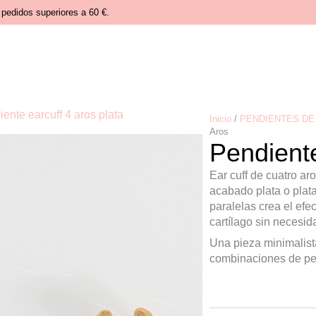
pedidos superiores a 60 €.
Inicio
/
PENDIENTES DE 
Aros
Pendiente
Ear cuff de cuatro ar
acabado plata o plat
paralelas crea el efec
cartílago sin necesid
Una pieza minimalista
combinaciones de pe