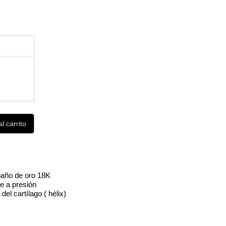
l carrito
 baño de oro 18K
le a presión
del cartílago ( hélix)