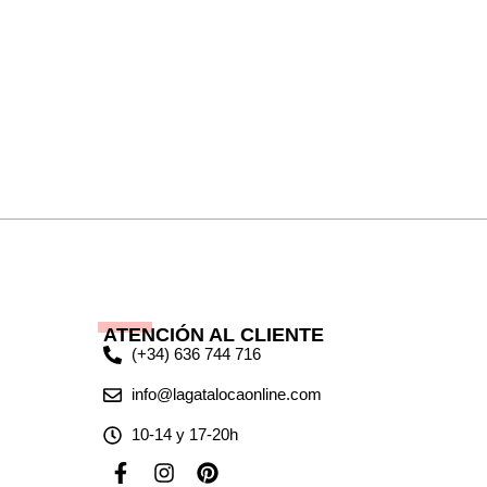
ATENCIÓN AL CLIENTE
(+34) 636 744 716
info@lagatalocaonline.com
10-14 y 17-20h
F
I
P
a
n
i