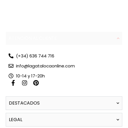
ATENCIÓN AL CLIENTE
(+34) 636 744 716
info@lagatalocaonline.com
10-14 y 17-20h
F
I
P
a
n
i
c
s
n
e
t
t
DESTACADOS
b
a
e
o
g
r
o
r
e
LEGAL
k
a
s
-
m
t