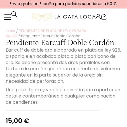
Ir
Envío gratis en España para pedidos superiores a 60 €.
al
contenido
Cart
Inicio
/
PENDIENTES DE PLATA DE LEY 925 PARA
MUJER
/ Pendiente Earcuff Doble Cordón
Pendiente Earcuff Doble Cordón
Ear cuff de doble aro elaborado en plata de ley 925,
disponible en acabado plata o plata con baño de
oro. Su diseño presenta dos aros paralelos con
textura de cordón que crean un efecto de volumen
elegante en la parte superior de la oreja sin
necesidad de perforación.
Una pieza ligera y versátil pensada para aportar un
detalle contemporáneo a cualquier combinación
de pendientes.
15,00
€