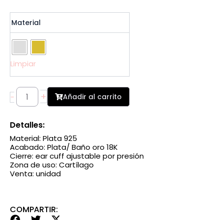
Pendiente
Material
Earcuff
Doble
Cordón
cantidad
Limpiar
+
Añadir al carrito
-
Detalles:
Material: Plata 925
Acabado: Plata/ Baño oro 18K
Cierre: ear cuff ajustable por presión
Zona de uso: Cartílago
Venta: unidad
COMPARTIR: