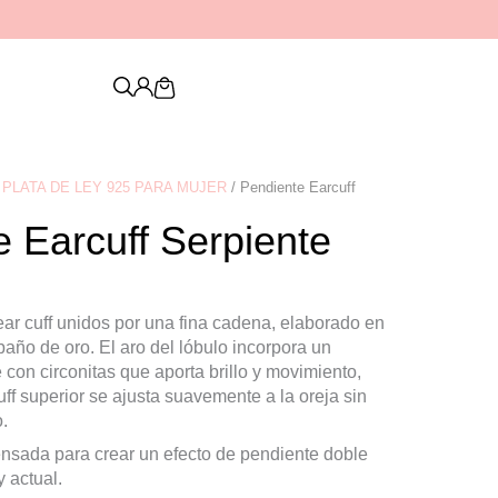
Descubre nuestra nueva colección de
PENDIENTES
Cart
PLATA DE LEY 925 PARA MUJER
/ Pendiente Earcuff
 Earcuff Serpiente
ear cuff unidos por una fina cadena, elaborado en
baño de oro. El aro del lóbulo incorpora un
 con circonitas que aporta brillo y movimiento,
uff superior se ajusta suavemente a la oreja sin
.
ensada para crear un efecto de pendiente doble
y actual.