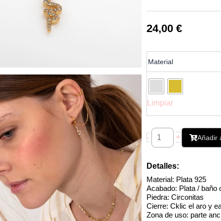
24,00
€
Pendiente
Material
Earcuff
Serpiente
Cadena
cantidad
Limpiar
+
-
Añadir a
Detalles:
Material: Plata 925
Acabado: Plata / baño 
Piedra: Circonitas
Cierre: Cklic el aro y e
Zona de uso: parte anch