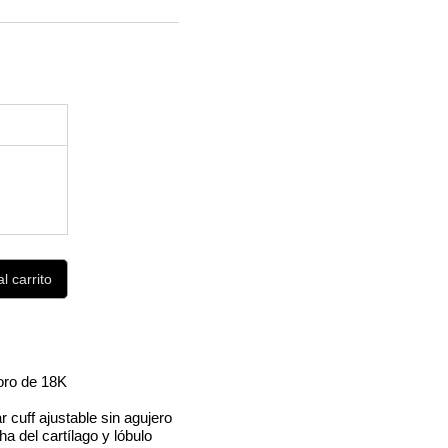
l carrito
oro de 18K
ar cuff ajustable sin agujero
a del cartílago y lóbulo