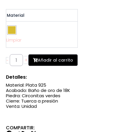
Pendiente
Material
Estrella
Doble
con
Cadena
Limpiar
cantidad
+
Añadir al carrito
-
Detalles:
Material: Plata 925
Acabado: Baño de oro de 18K
Piedra: Circonitas verdes
Cierre: Tuerca a presión
Venta: Unidad
COMPARTIR: