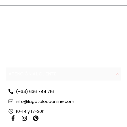
ATENCIÓN AL CLIENTE
(+34) 636 744 716
info@lagatalocaonline.com
10-14 y 17-20h
F
I
P
a
n
i