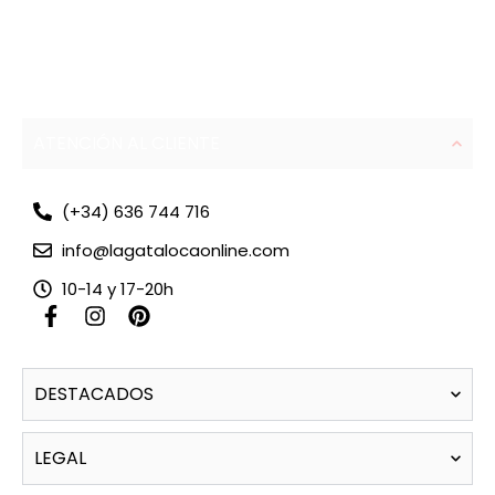
ATENCIÓN AL CLIENTE
(+34) 636 744 716
info@lagatalocaonline.com
10-14 y 17-20h
F
I
P
a
n
i
c
s
n
e
t
t
DESTACADOS
b
a
e
o
g
r
o
r
e
LEGAL
k
a
s
-
m
t