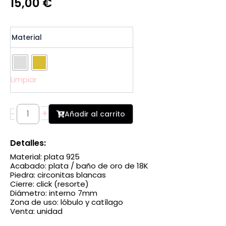
15,00
€
Piercing
Material
aro
pequeño
de
plata
Limpiar
925
7
mm
con
+
Añadir al carrito
-
circonitas
cantidad
Detalles:
Material: plata 925
Acabado: plata / baño de oro de 18K
Piedra: circonitas blancas
Cierre: click (resorte)
Diámetro: interno 7mm
Zona de uso: lóbulo y catílago
Venta: unidad