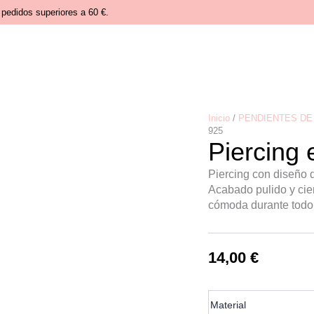
pedidos superiores a 60 €.
Inicio
/
PENDIENTES DE 
925
Piercing 
Piercing con diseño d
Acabado pulido y cier
cómoda durante todo 
14,00
€
Piercing
Material
estrella