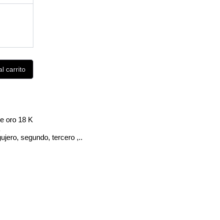
l carrito
e oro 18 K
a
jero, segundo, tercero ,..