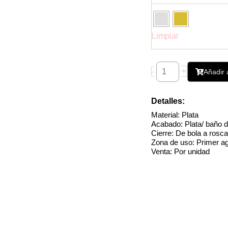
plata
925
cantidad
Limpiar
+
-
Añadir a
Detalles:
Material: Plata
Acabado: Plata/ baño d
Cierre: De bola a rosc
Zona de uso: Primer agu
Venta: Por unidad