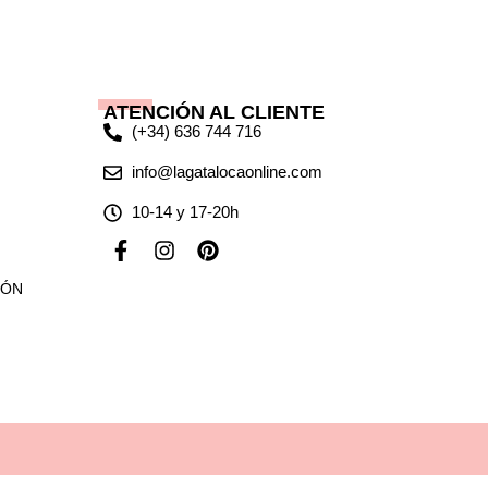
ATENCIÓN AL CLIENTE
(+34) 636 744 716
info@lagatalocaonline.com
10-14 y 17-20h
F
I
P
a
n
i
c
s
n
IÓN
e
t
t
b
a
e
o
g
r
o
r
e
k
a
s
-
m
t
f