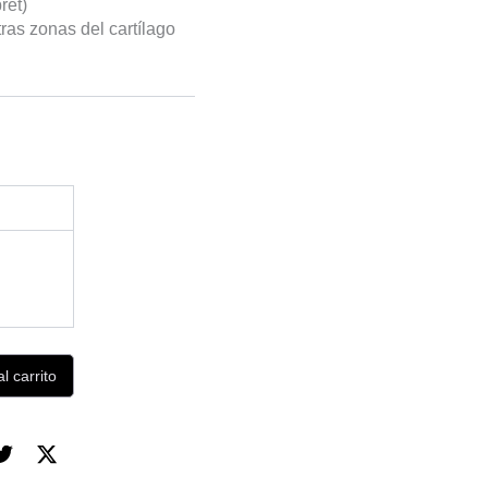
ret)
tras zonas del cartílago
l carrito